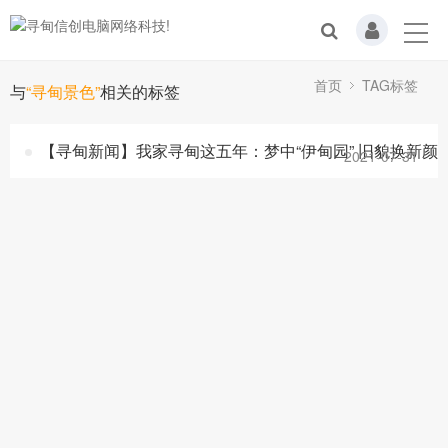
首页
TAG标签
与
“寻甸景色”
相关的标签
【寻甸新闻】我家寻甸这五年：梦中“伊甸园” 旧貌换新颜
2021-07-31