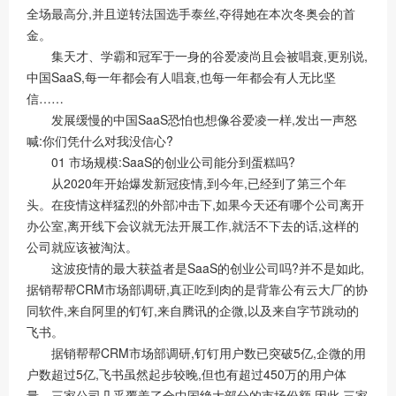
全场最高分,并且逆转法国选手泰丝,夺得她在本次冬奥会的首
金。
集天才、学霸和冠军于一身的谷爱凌尚且会被唱衰,更别说,
中国SaaS,每一年都会有人唱衰,也每一年都会有人无比坚
信……
发展缓慢的中国SaaS恐怕也想像谷爱凌一样,发出一声怒
喊:你们凭什么对我没信心?
01 市场规模:SaaS的创业公司能分到蛋糕吗?
从2020年开始爆发新冠疫情,到今年,已经到了第三个年
头。在疫情这样猛烈的外部冲击下,如果今天还有哪个公司离开
办公室,离开线下会议就无法开展工作,就活不下去的话,这样的
公司就应该被淘汰。
这波疫情的最大获益者是SaaS的创业公司吗?并不是如此,
据销帮帮CRM市场部调研,真正吃到肉的是背靠公有云大厂的协
同软件,来自阿里的钉钉,来自腾讯的企微,以及来自字节跳动的
飞书。
据销帮帮CRM市场部调研,钉钉用户数已突破5亿,企微的用
户数超过5亿,飞书虽然起步较晚,但也有超过450万的用户体
量。三家公司几乎覆盖了全中国绝大部分的市场份额,因此,三家