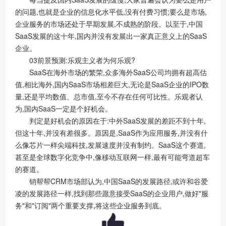
的问题,也就是企业的信息化水平低,没有付费习惯;要么是市场,
企业服务的市场还处于早期发展,不成熟的阶段。以至于,中国
SaaS发展的这十年,国内并没有发展出一家真正意义上的SaaS
企业。
03前景预测:乐观主义者为何乐观?
SaaS在海外市场的繁荣,众多海外SaaS公司均拥有超高估
值,相比海外,国内SaaS市场相差巨大,无论是SaaS企业的IPO数
量,还是平均数值、总市值,至今不存在任何可比性。乐观者认
为,国内SaaS一定是个好机会。
判定是好机会的原因在于:中外SaaS发展的差距不到十年,
但这十年,并没有差很多。原因是,SaaS作为应用服务,并没有什
么像芯片一样尖端科技,发展速度并没有制约。SaaS这个赛道,
甚至是全球数字化竞争中,像移动互联网一样,最有可能弯道超车
的赛道。
销帮帮CRM市场部认为,中国SaaS的发展路径,或许和谷爱
凌的发展路径一样,找到那些愿意接受SaaS的企业用户,做好"服
务"和"订阅"两个重要支撑,将这些企业服务到底。