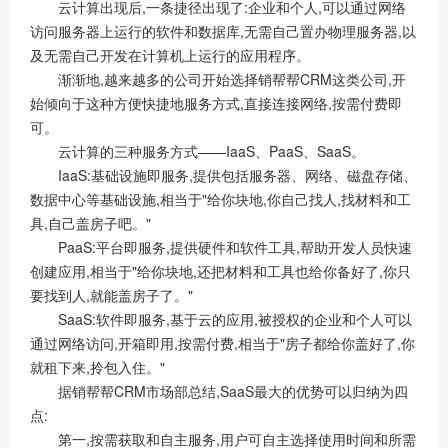
云计算出现后,一条捷径出现了:企业和个人,可以通过网络
访问服务器上运行的软件和数据库,无需自己置办物理服务器,以
及无需自己开发在计算机上运行的应用程序。
渐渐地,越来越多的公司开始选择销帮帮CRM这类公司,开
始倾向于这种方便快捷地服务方式,直接连接网络,按需付费即
可。
云计算的三种服务方式——IaaS、PaaS、SaaS。
IaaS:基础设施即服务,提供包括服务器、网络、磁盘存储、
数据中心等基础设施,相当于"给你块地,你自己找人,找材料和工
具,自己盖房子吧。"
PaaS:平台即服务,提供硬件和软件工具,帮助开发人员快速
创建应用,相当于"给你块地,还把材料和工具也给你备好了,你只
要找到人,就能盖房子了。"
SaaS:软件即服务,基于云的应用,被授权的企业和个人可以
通过网络访问,开箱即用,按需付费,相当于"房子都给你盖好了,你
就租下来,拎包入住。"
据销帮帮CRM市场部总结,SaaS最大的优势可以归纳为四
点:
第一,按需获取和自主服务,用户可自主选择使用时间和所需