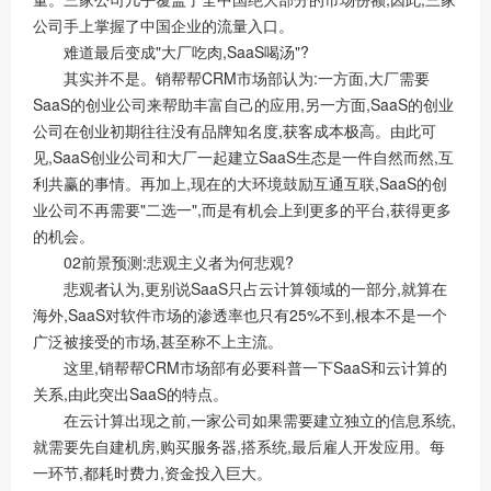
公司手上掌握了中国企业的流量入口。
难道最后变成"大厂吃肉,SaaS喝汤"?
其实并不是。销帮帮CRM市场部认为:一方面,大厂需要
SaaS的创业公司来帮助丰富自己的应用,另一方面,SaaS的创业
公司在创业初期往往没有品牌知名度,获客成本极高。由此可
见,SaaS创业公司和大厂一起建立SaaS生态是一件自然而然,互
利共赢的事情。再加上,现在的大环境鼓励互通互联,SaaS的创
业公司不再需要"二选一",而是有机会上到更多的平台,获得更多
的机会。
02前景预测:悲观主义者为何悲观?
悲观者认为,更别说SaaS只占云计算领域的一部分,就算在
海外,SaaS对软件市场的渗透率也只有25%不到,根本不是一个
广泛被接受的市场,甚至称不上主流。
这里,销帮帮CRM市场部有必要科普一下SaaS和云计算的
关系,由此突出SaaS的特点。
在云计算出现之前,一家公司如果需要建立独立的信息系统,
就需要先自建机房,购买服务器,搭系统,最后雇人开发应用。每
一环节,都耗时费力,资金投入巨大。