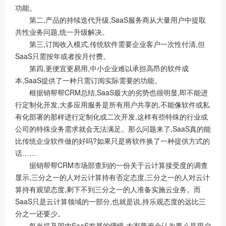
功能。
第二,产品的持续迭代升级,SaaS服务商从大量用户中提取
共性业务问题,统一升级解决。
第三,订阅收入模式,传统软件需要企业客户一次性付清,但
SaaS只需按年或者按月付费。
第四,更便宜更易用,中小企业难以承担高昂的软件成
本,SaaS提供了一种只需订阅实际需要的功能。
根据销帮帮CRM总结,SaaS最大的劣势也很明显,即不能进
行定制化开发,大多应用服务是所有用户共享的,不能像软件或私
有化部署的那样进行定制化或二次开发,这样有些特殊的行业或
公司的特殊业务需求就会无法满足。那么问题来了,SaaS真的能
比传统企业软件做的好吗?如果只是将软件换了一种提供方式的
话……
据销帮帮CRM市场部查到的一份关于云计算接受度的调查
显示,三分之一的人对云计算持有否定态度,三分之一的人对云计
算持有观望态度,剩下不到三分之一的人准备实施云业务。而
SaaS只是云计算领域的一部分,也就是说,持乐观态度的远比三
分之一还要少。
每当提及国内SaaS发展的缓慢,大家普遍会认为要么是用户