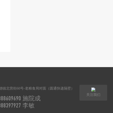
德镇北营街60号-老粮食局对面（圆通快递隔壁）
关注我们
3888609690 施院成
3888397927 李敏