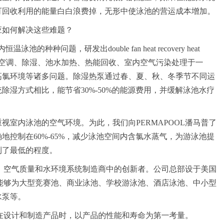
可回收利用的能量白白浪费掉，无形中使泳池的营运成本增加。
如何解决这些难题？
种问题，研发出double fan heat recovery heat
热泵），它集空调、除湿、池水加热、热能回收、室内空气污染处理于一
高氯环境等诸多问题。除湿热泵通过春、夏、秋、冬季节不同运
湿方式相比，能节省30%-50%的能源费用，并缓解泳池水疗
内泳池的空气环境。为此，我们向PERMAPOOL潘马普了
控制在60%-65%，减少泳池空间内含氯水蒸气，为游泳池提
到了最低的程度。
、空气质量和水环境系统制造商中的创新者。公司总部设于美国
品牌能够为大型竞赛池、商业泳池、学校游泳池、酒店泳池、中小型
水泵等。
在设计和制造产品时，以产品的性能和寿命为第一考量。