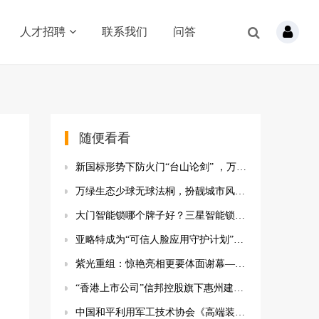
人才招聘
联系我们
问答
随便看看
新国标形势下防火门“台山论剑” ，万科采筑搭大台唱大戏
万绿生态少球无球法桐，扮靓城市风景线
大门智能锁哪个牌子好？三星智能锁SHP-P50限时活动到手价2180元
亚略特成为“可信人脸应用守护计划”成员
紫光重组：惊艳亮相更要体面谢幕——评紫光集团半导体业务冒险始末
“香港上市公司”信邦控股旗下惠州建邦，选择蓝凌知识管理
中国和平利用军工技术协会《高端装备铸造用高纯生铁》团体标准启动会成功召开