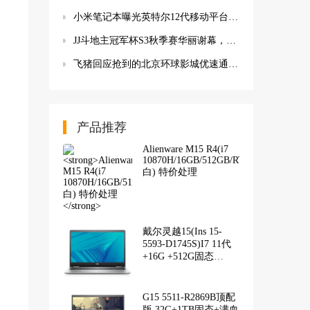
小米笔记本曝光英特尔12代移动平台新品 搭载英特尔多款未发布的处理器
JJ斗地主冠军杯S3秋季赛华丽谢幕，湖南名将问鼎冠军
飞猪回应抢到的北京环球影城优速通被退票：系统自动识别已无库存
产品推荐
Alienware M15 R4(i7
10870H/16GB/512GB/RTX3060/144Hz/
白) 特价处理
戴尔灵越15(Ins 15-
5593-D1745S)I7 11代
+16G +512G固态
+RTX3050-4G
G15 5511-R2869B顶配
版 32G+1TB固态+满血