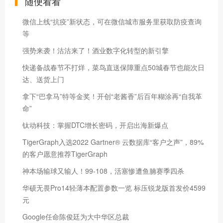
随便看看
微信上线“抗疫”新状态，可在微信城市服务里获取防疫查询
等
强势来袭！沽沽来了！酒业数字化转型的新引擎
快递备战春节不打烊，菜鸟直送保障重点50城春节也能次日
达、送货上门
拿下“巴拿马”特等金奖！开创“老酱香”后百年糊涂再“自我革
命”
钛动科技：掌握DTC增长密码，开启出海新爆点
TigerGraph入选2022 Gartner® 云数据库“客户之声”，89%
的客户愿意推荐TigerGraph
神本场输球又输人！99-108，活塞惨遭鱼腩赛季四杀
华硕无畏Pro14轻薄本配置参数一览 标压锐龙版首发价4599
元
Google任命陈俊廷为大中华区总裁