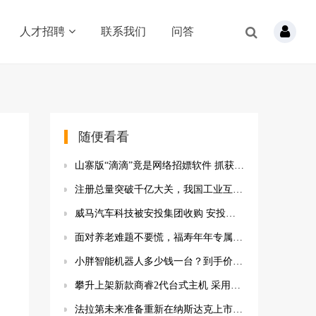
人才招聘
联系我们
问答
随便看看
山寨版“滴滴”竟是网络招嫖软件 抓获目标对象255人
注册总量突破千亿大关，我国工业互联网标识解析赋能效益持续增强
威马汽车科技被安投集团收购 安投集团持股67.31%
面对养老难题不要慌，福寿年年专属商业养老保险助你灵活解决
小胖智能机器人多少钱一台？到手价19600元 专题辅导帮助孩子快速提分
攀升上架新款商睿2代台式主机 采用16GB DDR4内存
法拉第未来准备重新在纳斯达克上市 今日涨约1.51%市值13.10亿美元