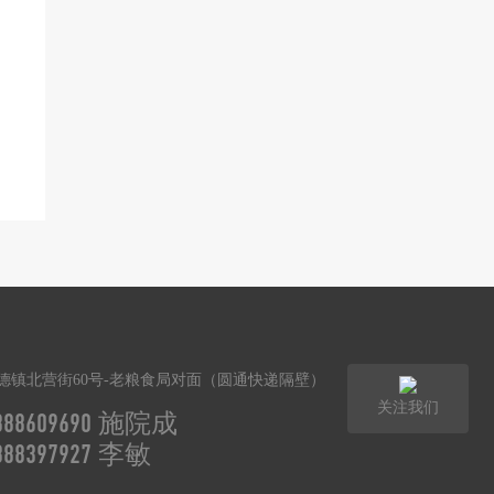
德镇北营街60号-老粮食局对面（圆通快递隔壁）
关注我们
3888609690 施院成
3888397927 李敏