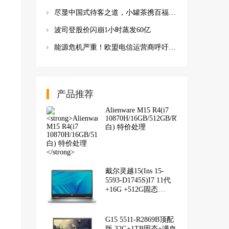
尽显中国式待客之道，小罐茶携百福礼遇全球外交官
波司登股价闪崩1小时蒸发60亿
能源危机严重！欧盟电信运营商呼吁大型科技公司共同分担网络成本
产品推荐
Alienware M15 R4(i7
10870H/16GB/512GB/RTX3060/144Hz/
白) 特价处理
戴尔灵越15(Ins 15-
5593-D1745S)I7 11代
+16G +512G固态
+RTX3050-4G
G15 5511-R2869B顶配
版 32G+1TB固态+满血