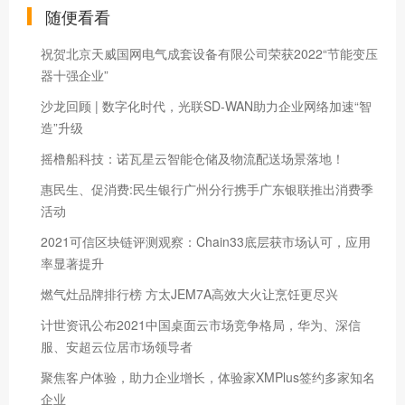
随便看看
祝贺北京天威国网电气成套设备有限公司荣获2022“节能变压
器十强企业”
沙龙回顾 | 数字化时代，光联SD-WAN助力企业网络加速“智
造”升级
摇橹船科技：诺瓦星云智能仓储及物流配送场景落地！
惠民生、促消费:民生银行广州分行携手广东银联推出消费季
活动
2021可信区块链评测观察：Chain33底层获市场认可，应用
率显著提升
燃气灶品牌排行榜 方太JEM7A高效大火让烹饪更尽兴
计世资讯公布2021中国桌面云市场竞争格局，华为、深信
服、安超云位居市场领导者
聚焦客户体验，助力企业增长，体验家XMPlus签约多家知名
企业