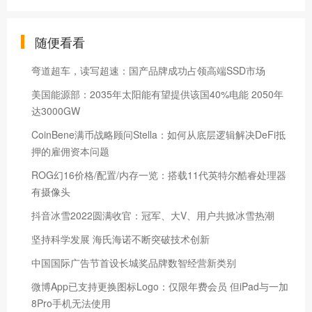
随便看看
弯道超车，读写超速：国产品牌成功占领高端SSD市场
美国能源部：2035年太阳能有望提供该国40%电能 2050年
达3000GW
CoinBene满币战略顾问Stella：如何从底层逻辑解决DeFi抵
押的雇佣资本问题
ROG幻16价格/配置/内存一览：搭载11代英特尔酷睿处理器
有摄像头
抖音冰雪2022圆满收官：冠军、大V、用户共掀冰雪热潮
坚持科学发展 海氏海诺不断突破技术创新
中国国际广告节首设长城奖品牌数智经营新类别
微博App已支持更换图标Logo：仅限年费会员 但iPad与一加
8Pro手机无法使用