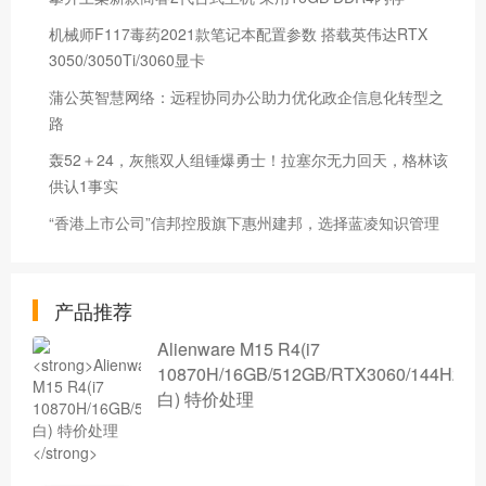
机械师F117毒药2021款笔记本配置参数 搭载英伟达RTX
3050/3050Ti/3060显卡
蒲公英智慧网络：远程协同办公助力优化政企信息化转型之
路
轰52＋24，灰熊双人组锤爆勇士！拉塞尔无力回天，格林该
供认1事实
“香港上市公司”信邦控股旗下惠州建邦，选择蓝凌知识管理
产品推荐
Alienware M15 R4(i7
10870H/16GB/512GB/RTX3060/144Hz/
白) 特价处理