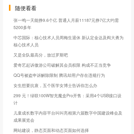
随便看看
张一鸣一天能挣9.6个亿 普通人月薪11187元挣7亿大约需
5200多年
中芯国际：核心技术人员周梅生退休 新认定金达及阎大勇为
核心技术人员
又是全队最高分，放过罗斯吧
爱奇艺起诉傲游公司破解其会员权限 构成不正当竞争
QQ号被盗申诉解除限制 腾讯却用户存在违规行为
女生想要抗衰，五个医学女博士告诉你怎么办
299 元！绿联100W智充魔盒Pro开售：采用4个USB接口设
计
儿童成长数字内容平台叫叫亮相第六届数字中国建设峰会及
成果展览会
网站建设，静态页面和动态页面如何选择