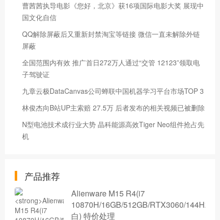
曹茜茜执导电影《您好，北京》获16项国际电影大奖 展现中
国文化自信
QQ解除屏蔽后又重新封禁淘宝等链接 微信一直未解除外链
屏蔽
全国范围内有效 推广首日272万人通过“交管 12123”领取电
子驾驶证
九章云极DataCanvas公司蝉联中国机器学习平台市场TOP 3
林俊杰向B站UP主索赔 27.5万 后者发布的相关视频已被删除
N型电池技术成行业大势 晶科能源高效Tiger Neo组件抢占先
机
产品推荐
Alienware M15 R4(i7
10870H/16GB/512GB/RTX3060/144Hz/
白) 特价处理