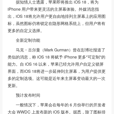
据知情人士透露，苹果即将推出 iOS 18，将为
iPhone 用户带来更灵活的主屏幕体验。外媒消息指
出，iOS 18将允许用户更自由地排列主屏幕上的应用图
标，虽然图标仍将锁定在隐形网格系统上，但用户将有
更多的自定义选择。
全新定制功能
马克・古尔曼（Mark Gurman）曾在彭博社报道了
类似的消息，称 iOS 18 将赋予 iPhone 更多"可定制"的
能力。自 iOS 16 以来，苹果已经允许用户自定义锁屏
界面，而iOS 18将进一步延伸到主屏幕，为用户提供更
多的定制选项。这可能是近年来主屏幕变动最大的一次
更新。
预计发布时间
一般情况下，苹果会在每年的 6 月份举行的开发者
大会 WWDC 上发布新的 iOS 版本。据悉，除了图标排