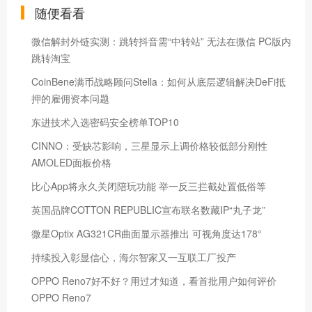
随便看看
微信解封外链实测：跳转抖音需“中转站” 无法在微信 PC版内
跳转淘宝
CoinBene满币战略顾问Stella：如何从底层逻辑解决DeFi抵
押的雇佣资本问题
东进技术入选密码安全榜单TOP10
CINNO：受缺芯影响，三星显示上调价格较低部分刚性
AMOLED面板价格
比心App将永久关闭陪玩功能 举一反三拦截处置低俗等
英国品牌COTTON REPUBLIC宣布联名数藏IP“丸子龙”
微星Optix AG321CR曲面显示器推出 可视角度达178°
持续投入彰显信心，海尔智家又一互联工厂投产
OPPO Reno7好不好？用过才知道，看首批用户如何评价
OPPO Reno7