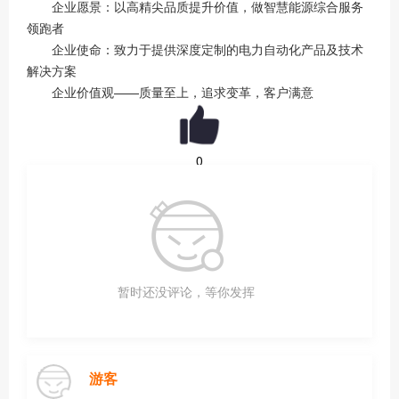
企业愿景：以高精尖品质提升价值，做智慧能源综合服务
领跑者
企业使命：致力于提供深度定制的电力自动化产品及技术
解决方案
企业价值观——质量至上，追求变革，客户满意
0
暂时还没评论，等你发挥
游客