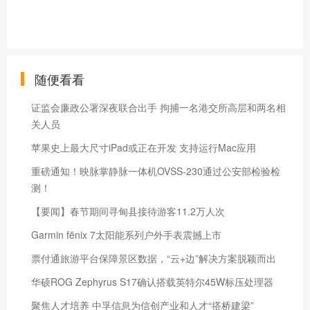
随便看看
证监会廉政公署深夜联合出手 拘捕一名港交所高层和两名相
关人员
苹果史上最大尺寸iPad或正在开发 支持运行Mac应用
重磅通知！映脉掌静脉一体机OVSS-230通过公安部检验检
测！
【要闻】春节期间寻甸县接待游客11.2万人次
Garmin fēnix 7太阳能系列户外手表震撼上市
票付通旅游平台保障景区数据，“云+边”解决方案脱颖而出
华硕ROG Zephyrus S17确认搭载英特尔45W标压处理器
聚焦人才培养 中孚信息为信创产业和人才“搭桥建梁”