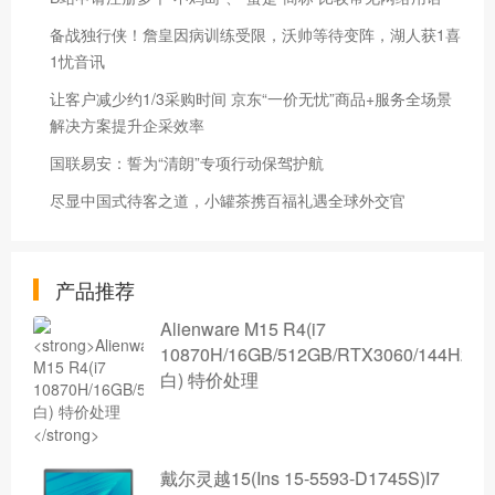
备战独行侠！詹皇因病训练受限，沃帅等待变阵，湖人获1喜
1忧音讯
让客户减少约1/3采购时间 京东“一价无忧”商品+服务全场景
解决方案提升企采效率
国联易安：誓为“清朗”专项行动保驾护航
尽显中国式待客之道，小罐茶携百福礼遇全球外交官
产品推荐
Alienware M15 R4(i7
10870H/16GB/512GB/RTX3060/144Hz/
白) 特价处理
戴尔灵越15(Ins 15-5593-D1745S)I7