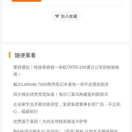
加入收藏
随便看看
重磅通知！映脉掌静脉一体机OVSS-230通过公安部检验检
测！
戴尔Latitude 7420商用笔记本避免一些不必要的损失
四大领先优势变现加速！海尔三翼鸟构建盈利新模式
企业家学员齐聚丝路讲堂，复星集团董事长郭广昌：不忘初
心，砥砺前行
优秀源于基因！为何全球精英都选卡萨帝
B站申请注册多个“不鸡岛”、“蛋是”商标 比较常见网络用语