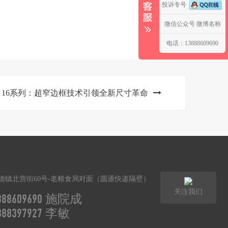
投诉专号
微信公众号
微博名称
电话：13888609690
one 16系列：超窄边框技术引领全新尺寸革命
德镇北营街60号-老粮食局对面（圆通快递隔壁）
关注我们
3888609690 施院成
3888397927 李敏