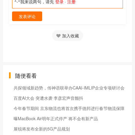
^-^我来说两句，请先
登录
·
注册
发表评论
加入收藏
随便看看
共探领域新趋势，传神语联举办CAAI-IMLIP企业专项研讨会
百度AI大会 突遭水袭 李彦宏声音颤抖
今年春节期间 京东物流也将首次携手德邦进行春节物流保障
曝MacBook Air明年正式停产 将不会有新产品
展锐将发布全新的5G产品规划